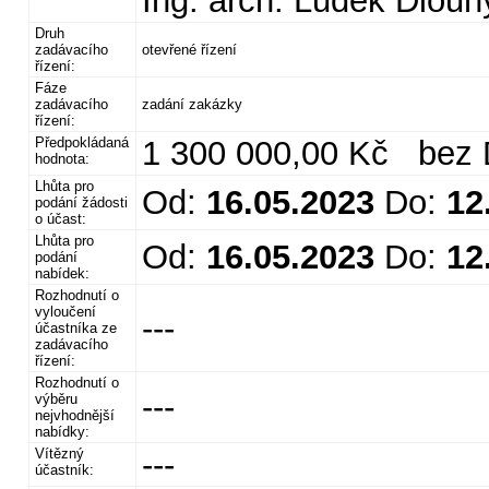
Ing. arch. Luděk Dlouh
Druh
zadávacího
otevřené řízení
řízení:
Fáze
zadávacího
zadání zakázky
řízení:
Předpokládaná
1 300 000,00 Kč bez
hodnota:
Lhůta pro
Od:
16.05.2023
Do:
12
podání žádosti
o účast:
Lhůta pro
Od:
16.05.2023
Do:
12
podání
nabídek:
Rozhodnutí o
vyloučení
---
účastníka ze
zadávacího
řízení:
Rozhodnutí o
---
výběru
nejvhodnější
nabídky:
Vítězný
---
účastník: