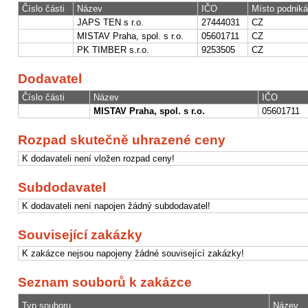
Číslo části
Název
IČO
Místo podniká
JAPS TEN s r.o.
27444031
CZ
MISTAV Praha, spol. s r.o.
05601711
CZ
PK TIMBER s.r.o.
9253505
CZ
Dodavatel
Číslo části
Název
IČO
MISTAV Praha, spol. s r.o.
05601711
Rozpad skutečně uhrazené ceny
K dodavateli není vložen rozpad ceny!
Subdodavatel
K dodavateli není napojen žádný subdodavatel!
Související zakázky
K zakázce nejsou napojeny žádné související zakázky!
Seznam souborů k zakázce
Typ souboru
Název