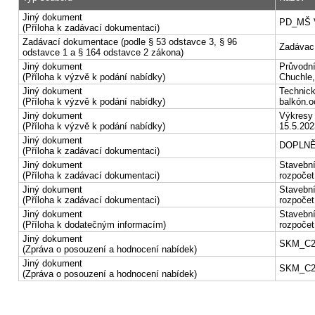
Jiný dokument
PD_MŠ 
(Příloha k zadávací dokumentaci)
Zadávací dokumentace (podle § 53 odstavce 3, § 96
Zadávac
odstavce 1 a § 164 odstavce 2 zákona)
Jiný dokument
Průvodni
(Příloha k výzvě k podání nabídky)
Chuchle,
Jiný dokument
Technick
(Příloha k výzvě k podání nabídky)
balkón.
Jiný dokument
Výkresy 
(Příloha k výzvě k podání nabídky)
15.5.202
Jiný dokument
DOPLNĚ
(Příloha k zadávací dokumentaci)
Jiný dokument
Stavební
(Příloha k zadávací dokumentaci)
rozpočet
Jiný dokument
Stavební
(Příloha k zadávací dokumentaci)
rozpočet
Jiný dokument
Stavební
(Příloha k dodatečným informacím)
rozpoče
Jiný dokument
SKM_C25
(Zpráva o posouzení a hodnocení nabídek)
Jiný dokument
SKM_C25
(Zpráva o posouzení a hodnocení nabídek)