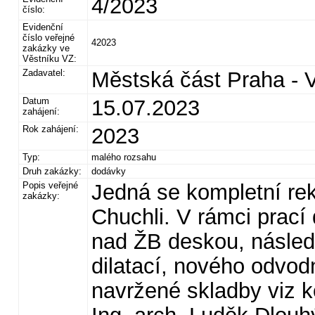
4/2023
číslo:
Evidenční
číslo veřejné
42023
zakázky ve
Věstníku VZ:
Zadavatel:
Městská část Praha - 
Datum
15.07.2023
zahájení:
Rok zahájení:
2023
Typ:
malého rozsahu
Druh zakázky:
dodávky
Popis veřejné
Jedná se kompletní re
zakázky:
Chuchli. V rámci prací 
nad ŽB deskou, násled
dilatací, nového odvo
navržené skladby viz 