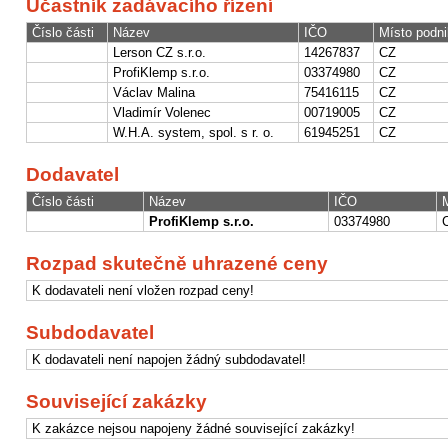
Účastník zadávacího řízení
Číslo části
Název
IČO
Místo podni
Lerson CZ s.r.o.
14267837
CZ
ProfiKlemp s.r.o.
03374980
CZ
Václav Malina
75416115
CZ
Vladimír Volenec
00719005
CZ
W.H.A. system, spol. s r. o.
61945251
CZ
Dodavatel
Číslo části
Název
IČO
ProfiKlemp s.r.o.
03374980
Rozpad skutečně uhrazené ceny
K dodavateli není vložen rozpad ceny!
Subdodavatel
K dodavateli není napojen žádný subdodavatel!
Související zakázky
K zakázce nejsou napojeny žádné související zakázky!