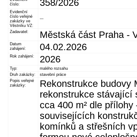
358/2026
číslo:
Evidenční
číslo veřejné
---
zakázky ve
Věstníku VZ:
Zadavatel:
Městská část Praha - 
Datum
04.02.2026
zahájení:
Rok zahájení:
2026
Typ:
malého rozsahu
Druh zakázky:
stavební práce
Popis veřejné
Rekonstrukce budovy 
zakázky:
rekonstrukce stávající 
cca 400 m² dle přílohy
souvisejících konstruk
komínků a střešních v