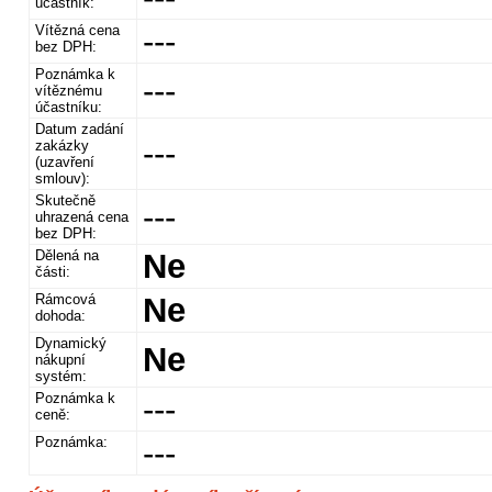
účastník:
Vítězná cena
---
bez DPH:
Poznámka k
---
vítěznému
účastníku:
Datum zadání
---
zakázky
(uzavření
smlouv):
Skutečně
---
uhrazená cena
bez DPH:
Dělená na
Ne
části:
Rámcová
Ne
dohoda:
Dynamický
Ne
nákupní
systém:
Poznámka k
---
ceně:
Poznámka:
---