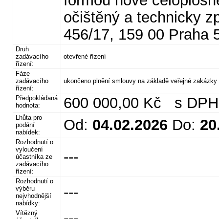
formou nové celoplošné
očištěný a technicky z
456/17, 159 00 Praha 
Druh
zadávacího
otevřené řízení
řízení:
Fáze
zadávacího
ukončeno plnění smlouvy na základě veřejné zakázky
řízení:
Předpokládaná
600 000,00 Kč s DPH
hodnota:
Lhůta pro
Od:
04.02.2026
Do:
20
podání
nabídek:
Rozhodnutí o
vyloučení
---
účastníka ze
zadávacího
řízení:
Rozhodnutí o
---
výběru
nejvhodnější
nabídky:
Vítězný
---